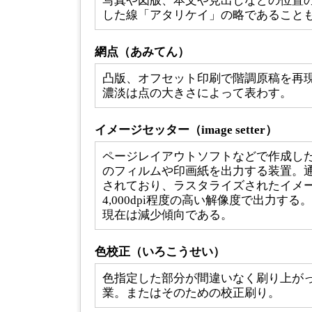
写真や図版、本文や見出しなどの位置
した線「アタリケイ」の略であること
網点（あみてん）
凸版、オフセット印刷で階調原稿を再
濃淡は点の大きさによって表わす。
イメージセッター（image setter）
ページレイアウトソフトなどで作成し
のフィルムや印画紙を出力する装置。通常、Po
されており、ラスタライズされたイメージ
4,000dpi程度の高い解像度で出力する
現在は減少傾向である。
色校正（いろこうせい）
色指定した部分が間違いなく刷り上が
業。またはそのための校正刷り。