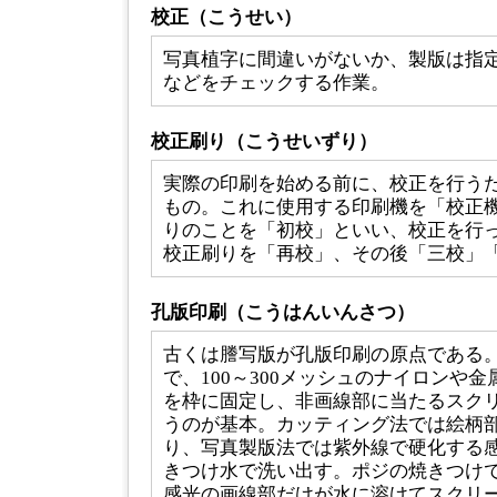
校正（こうせい）
写真植字に間違いがないか、製版は指
などをチェックする作業。
校正刷り（こうせいずり）
実際の印刷を始める前に、校正を行う
もの。これに使用する印刷機を「校正
りのことを「初校」といい、校正を行
校正刷りを「再校」、その後「三校」
孔版印刷（こうはんいんさつ）
古くは謄写版が孔版印刷の原点である
で、100～300メッシュのナイロンや
を枠に固定し、非画線部に当たるスク
うのが基本。カッティング法では絵柄
り、写真製版法では紫外線で硬化する
きつけ水で洗い出す。ポジの焼きつけ
感光の画線部だけが水に溶けてスクリ