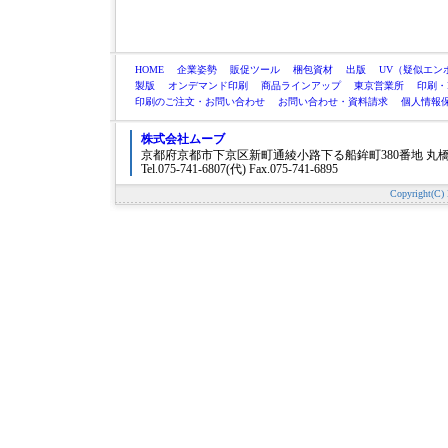
HOME
企業姿勢
販促ツール
梱包
資材
出版
UV（疑似エン
製版
オンデマンド印刷
商品ラインアップ
東京営業所
印刷・
印刷のご注文・お問い合わせ
お問い合わせ・資料請求
個人情報
株式会社ムーブ
京都府京都市下京区新町通綾小路下る船鉾町380番地 丸
Tel.075-741-6807(代) Fax.075-741-6895
Copyright(C) 