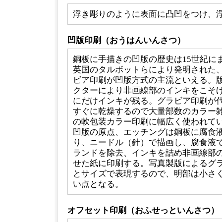
浮き彫りのように表面に凸凹をつけ、
凹版印刷（おうはんいんさつ）
銅板に手描きの凹版の歴史は15世紀に
英国のタルボットらにより発明された
ビア印刷が凹版方式の主流といえる。
クターにより非画線部のインキをこそ
にだけインキが残る。グラビア印刷が
すぐに乾燥するので大量部数のカラー
の軟包装カラー印刷に幅広く使われて
凹版の原点、エッチングは銅板に腐食
り、ニードル（針）で描画し、腐食液
ランドを除去、インキを詰め非画線部
せた紙に印刷する。写真製版によるグ
とサイズで表現するので、明部は小さ
い点となる。
オフセット印刷（おふせっといんさつ）